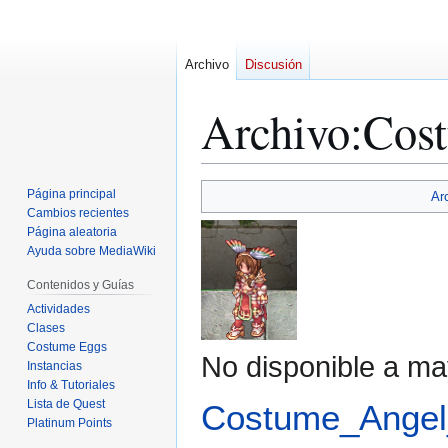
Archivo
Discusión
Archivo
:
Cost
Ir
Ir
Página principal
Ar
a
a
Cambios recientes
Página aleatoria
la
la
Ayuda sobre MediaWiki
navegación
búsqueda
Contenidos y Guías
Actividades
Clases
Costume Eggs
No disponible a ma
Instancias
Info & Tutoriales
Lista de Quest
Costume_Angel
Platinum Points