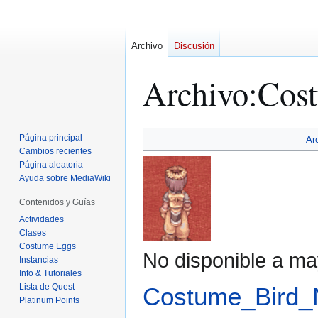
Archivo
Discusión
Archivo
:
Cost
Ir
Ir
Página principal
Ar
a
a
Cambios recientes
Página aleatoria
la
la
Ayuda sobre MediaWiki
navegación
búsqueda
Contenidos y Guías
Actividades
Clases
Costume Eggs
No disponible a ma
Instancias
Info & Tutoriales
Lista de Quest
Costume_Bird_N
Platinum Points