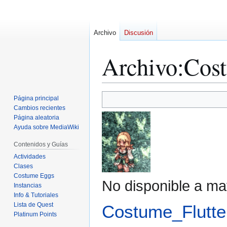
Archivo
Discusión
Archivo
:
Cost
Ir
Ir
Página principal
a
a
Cambios recientes
Página aleatoria
la
la
Ayuda sobre MediaWiki
navegación
búsqueda
Contenidos y Guías
Actividades
Clases
Costume Eggs
No disponible a ma
Instancias
Info & Tutoriales
Lista de Quest
Costume_Flutter
Platinum Points