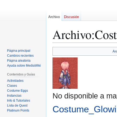
Archivo
Discusión
Archivo
:
Cost
Ir
Ir
Página principal
Ar
a
a
Cambios recientes
Página aleatoria
la
la
Ayuda sobre MediaWiki
navegación
búsqueda
Contenidos y Guías
Actividades
Clases
Costume Eggs
No disponible a ma
Instancias
Info & Tutoriales
Lista de Quest
Costume_Glowin
Platinum Points