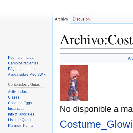
Archivo
Discusión
Archivo
:
Cost
Ir
Ir
Página principal
Ar
a
a
Cambios recientes
Página aleatoria
la
la
Ayuda sobre MediaWiki
navegación
búsqueda
Contenidos y Guías
Actividades
Clases
Costume Eggs
No disponible a ma
Instancias
Info & Tutoriales
Lista de Quest
Costume_Glowi
Platinum Points