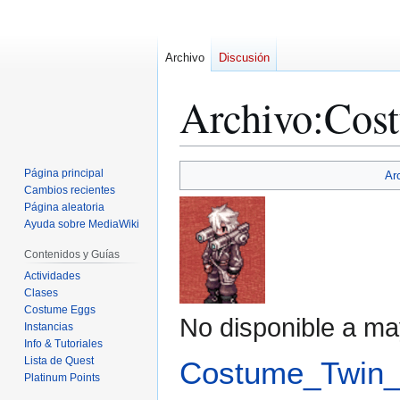
Archivo
Discusión
Archivo
:
Cos
Ir
Ir
Página principal
Ar
a
a
Cambios recientes
Página aleatoria
la
la
Ayuda sobre MediaWiki
navegación
búsqueda
Contenidos y Guías
Actividades
Clases
Costume Eggs
No disponible a ma
Instancias
Info & Tutoriales
Lista de Quest
Costume_Twin_
Platinum Points