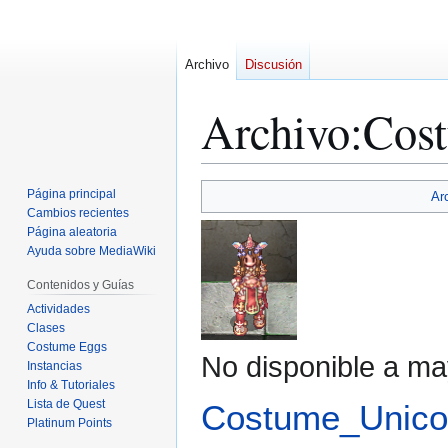
Archivo
Discusión
Archivo
:
Cost
Ir
Ir
Página principal
Ar
a
a
Cambios recientes
Página aleatoria
la
la
Ayuda sobre MediaWiki
navegación
búsqueda
Contenidos y Guías
Actividades
Clases
Costume Eggs
No disponible a ma
Instancias
Info & Tutoriales
Lista de Quest
Costume_Unico
Platinum Points