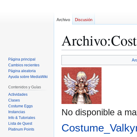
Archivo
Discusión
Archivo
:
Cost
Ir
Ir
Página principal
Ar
a
a
Cambios recientes
Página aleatoria
la
la
Ayuda sobre MediaWiki
navegación
búsqueda
Contenidos y Guías
Actividades
Clases
Costume Eggs
No disponible a ma
Instancias
Info & Tutoriales
Lista de Quest
Costume_Valkyr
Platinum Points