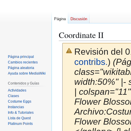
Página
Discusión
Coordinate II
Revisión del 0
Página principal
contribs.
)
(Pág
Cambios recientes
Página aleatoria
class="wikitabl
Ayuda sobre MediaWiki
width:50%" |- 
Contenidos y Guías
| colspan="11"
Actividades
Clases
Flower Blossom
Costume Eggs
Instancias
Archivo:Costu
Info & Tutoriales
Lista de Quest
Flower Blosso
Platinum Points