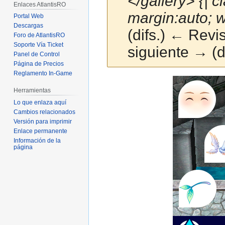
</gallery> {| c
Enlaces AtlantisRO
margin:auto; 
Portal Web
Descargas
(difs.) ← Revis
Foro de AtlantisRO
Soporte Vía Ticket
siguiente → (di
Panel de Control
Página de Precios
Reglamento In-Game
Ir
Ir
Herramientas
a
a
la
la
Lo que enlaza aquí
Cambios relacionados
navegación
búsqueda
Versión para imprimir
Enlace permanente
Información de la
página