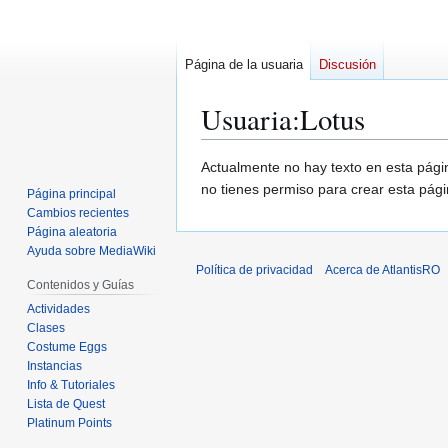
Página de la usuaria
Discusión
Usuaria
:
Lotus
Ir
Ir
Actualmente no hay texto en esta pág
a
a
no tienes permiso para crear esta pági
Página principal
la
la
Cambios recientes
navegación
búsqueda
Página aleatoria
Ayuda sobre MediaWiki
Política de privacidad
Acerca de AtlantisRO
Contenidos y Guías
Actividades
Clases
Costume Eggs
Instancias
Info & Tutoriales
Lista de Quest
Platinum Points