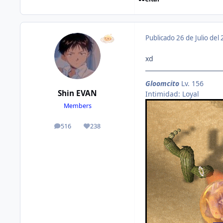
Publicado
26 de Julio del
xd
Gloomcito
Lv. 156
Shin EVAN
Intimidad: Loyal
Members
516
238
publicaciones
Reputación