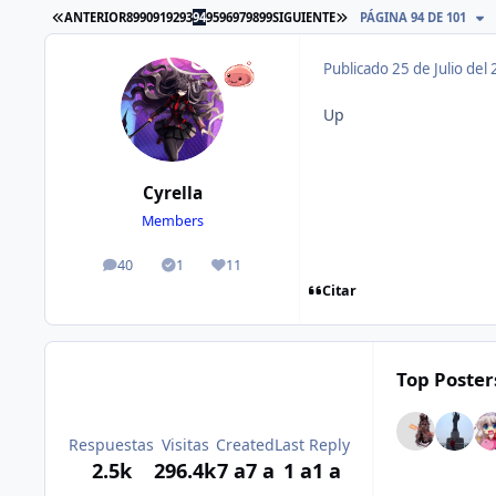
ANTERIOR
89
90
91
92
93
94
95
96
97
98
99
SIGUIENTE
PÁGINA 94 DE 101
Publicado
25 de Julio del
Up
Cyrella
Members
40
1
11
publicaciones
Solutions
Reputación
Citar
Top Posters
Respuestas
Visitas
Created
Last Reply
2.5k
296.4k
7 a
7 a
1 a
1 a