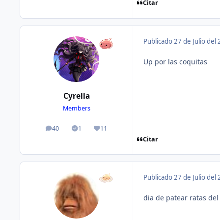
Citar
Publicado
27 de Julio del
Up por las coquitas
Cyrella
Members
40
1
11
publicaciones
Solutions
Reputación
Citar
Publicado
27 de Julio del
dia de patear ratas del