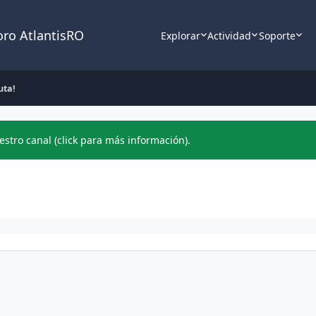
oro AtlantisRO
Explorar
Actividad
Soporte
uta!
stro canal (click para más información).