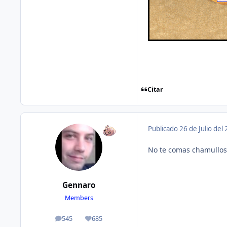
Citar
Publicado
26 de Julio del
No te comas chamullos,
Gennaro
Members
545
685
publicaciones
Reputación