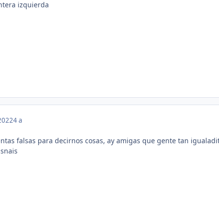
ntera izquierda
 2022
4 a
tas falsas para decirnos cosas, ay amigas que gente tan igualadi
isnais