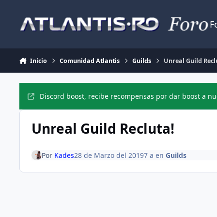
Jump to content
F
Inicio
Comunidad Atlantis
Guilds
Unreal Guild Recl
Discord boost, recibe recompensas por dar boost a nue
Unreal Guild Recluta!
Por
Kades
28 de Marzo del 2019
7 a
en
Guilds