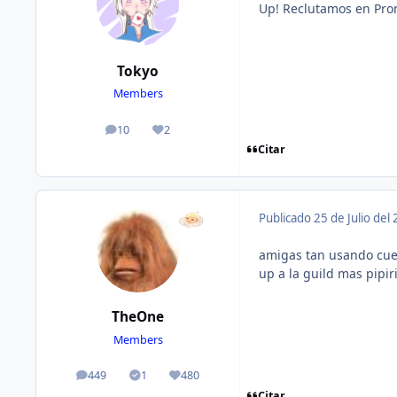
Up! Reclutamos en Pro
Tokyo
Members
10
2
publicaciones
Reputación
Citar
Publicado
25 de Julio del
amigas tan usando cuen
up a la guild mas pipir
TheOne
Members
449
1
480
publicaciones
Solutions
Reputación
Citar