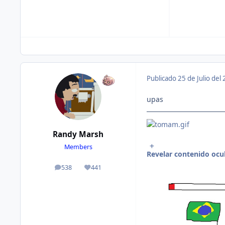
Publicado
25 de Julio del
upas
Randy Marsh
Members
Revelar contenido ocu
538
441
publicaciones
Reputación