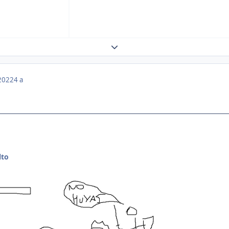
Expand topic overview
 2022
4 a
lto