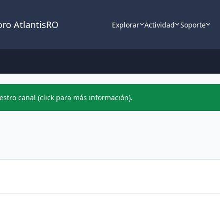
oro AtlantisRO
Explorar
Actividad
Soporte
stro canal (click para más información).