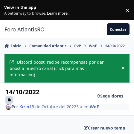
Jump to content
View in the app
×
Di
A better way to browse.
Learn more
.
Foro AtlantisRO
Conectar
Inicio
Comunidad Atlantis
PvP
WoE
14/10/2022
Discord boost, recibe recompensas por dar
boost a nuestro canal (click para más
Hide
información).
14/10/2022
Seguidores
Por
Kizin
15 de Octubre del 2022
3 a
en
WoE
Crear nuevo tema