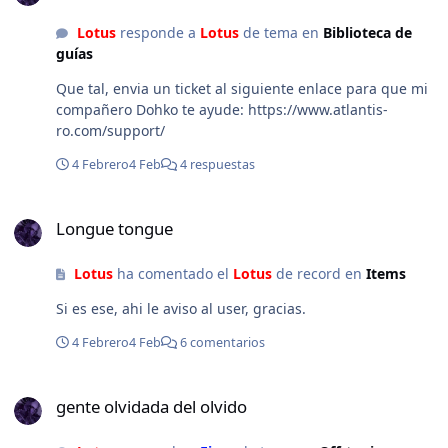
Lotus
responde a
Lotus
de tema en
Biblioteca de
guías
Que tal, envia un ticket al siguiente enlace para que mi
compañero Dohko te ayude: https://www.atlantis-
ro.com/support/
4 Febrero
4 Feb
4 respuestas
Longue tongue
Longue tongue
Lotus
ha comentado el
Lotus
de record en
Items
Si es ese, ahi le aviso al user, gracias.
4 Febrero
4 Feb
6 comentarios
gente olvidada del olvido
gente olvidada del olvido