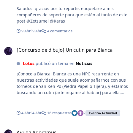
horarios (hora server) en que puedes estar mas activo.
Saludos! gracias por tu reporte, etiquetare a mis
Te esperamos!
compañeros de soporte para que estén al tanto de este
post @Zetsumei @Karas
9 Abril
9 Abr
4 comentarios
[Concurso de dibujo] Un cutin para Bianca
[Concurso de dibujo] Un cutin para Bianca
Lotus
publicó un tema en
Noticias
¡Conoce a Bianca! Bianca es una NPC recurrente en
nuestras actividades que suele acompañarnos con sus
torneos de Yan Ken Po (Piedra Papel o Tijera), y estamos
buscando un cutin (arte ingame al hablar) para ella,
participa y se parte de la imagen de Bianca! Conoce a
continuación las bases y performance para participar:
Formato: * PNG sin fondo. * Bordes sin suavizado (el
4 Abril
4 Abr
16 respuestas
2
Evento/Actividad
suavizado hace blend con el fondo magenta y genera
artefactos magenta en el ingame). * Tamaño máximo
Ayuda Adoramus
600x600. * Deben adjuntarse 4 WiP del proceso creativo.
Ayuda Adoramus