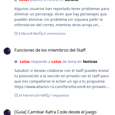
Algunos usuarios han reportado tener problemas para
eliminar un personaje, dicen que hay personajes que
pueden eliminar sin problema sin siquiera pedir la
informacion del correo, mientras otros arroja un
mensaje que el correo no es el correcto a pesar de
8 Marzo
8 Mar
6 comentarios
serlo:
Funciones de los miembros del Staff
Funciones de los miembros del Staff
Lotus
responde a
Lotus
de tema en
Noticias
Saludos! si deseas colaborar con el staff puedes enviar
tu postulación a la sección en privado con el staff para
que mis compañeros le echen un ojo a tu propuesta:
https://www.atlantis-ro.com/foro/forum/8-en-privado-
con-el-staff/
24 Febrero
24 Feb
7 respuestas
[Guía] Cambiar Kafra Code desde el juego
[Guía] Cambiar Kafra Code desde el juego