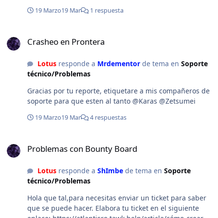
tengas acceso a la ticketera.
19 Marzo
19 Mar
1 respuesta
Crasheo en Prontera
Crasheo en Prontera
Lotus
responde a
Mrdementor
de tema en
Soporte
técnico/Problemas
Gracias por tu reporte, etiquetare a mis compañeros de
soporte para que esten al tanto @Karas @Zetsumei
19 Marzo
19 Mar
4 respuestas
Problemas con Bounty Board
Problemas con Bounty Board
Lotus
responde a
ShImbe
de tema en
Soporte
técnico/Problemas
Hola que tal,para necesitas enviar un ticket para saber
que se puede hacer. Elabora tu ticket en el siguiente