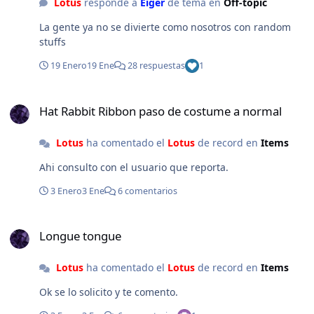
Lotus
responde a
Eiger
de tema en
Off-topic
La gente ya no se divierte como nosotros con random
stuffs
19 Enero
19 Ene
28 respuestas
1
Hat Rabbit Ribbon paso de costume a normal
Hat Rabbit Ribbon paso de costume a normal
Lotus
ha comentado el
Lotus
de record en
Items
Ahi consulto con el usuario que reporta.
3 Enero
3 Ene
6 comentarios
Longue tongue
Longue tongue
Lotus
ha comentado el
Lotus
de record en
Items
Ok se lo solicito y te comento.