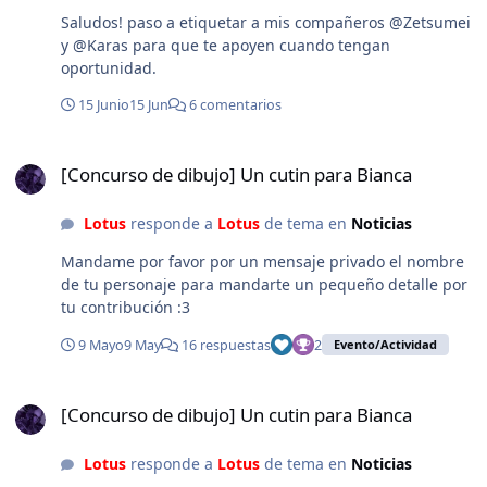
Saludos! paso a etiquetar a mis compañeros @Zetsumei
y @Karas para que te apoyen cuando tengan
oportunidad.
15 Junio
15 Jun
6 comentarios
[Concurso de dibujo] Un cutin para Bianca
[Concurso de dibujo] Un cutin para Bianca
Lotus
responde a
Lotus
de tema en
Noticias
Mandame por favor por un mensaje privado el nombre
de tu personaje para mandarte un pequeño detalle por
tu contribución :3
9 Mayo
9 May
16 respuestas
2
Evento/Actividad
[Concurso de dibujo] Un cutin para Bianca
[Concurso de dibujo] Un cutin para Bianca
Lotus
responde a
Lotus
de tema en
Noticias