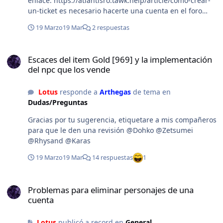
enlace: https://atlantisro.tawk.help/article/cómo-crear-
un-ticket es necesario hacerte una cuenta en el foro
para que tengas acceso a la ticketera.
19 Marzo
19 Mar
2 respuestas
Escaces del item Gold [969] y la implementación del npc que los v
Escaces del item Gold [969] y la implementación
del npc que los vende
Lotus
responde a
Arthegas
de tema en
Dudas/Preguntas
Gracias por tu sugerencia, etiquetare a mis compañeros
para que le den una revisión @Dohko @Zetsumei
@Rhysand @Karas
19 Marzo
19 Mar
14 respuestas
1
Problemas para eliminar personajes de una cuenta
Problemas para eliminar personajes de una
cuenta
Lotus
publicó a record en
General