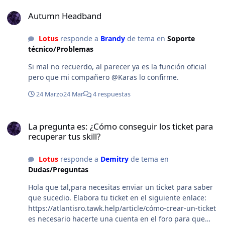
premiaran a los 3 primeros lugares. 1er Lugar: Se
Autumn Headband
convertirá oficialmente en la imagen de Bianca ingame
Autumn Headband
y se premiara al ganador con una Blacksmith Blessing
Box de 50 unidades. 2do Lugar: Se premiara con una
Lotus
responde a
Brandy
de tema en
Soporte
Blacksmith Blessing Box de 30 unidades 3er Lugar: Se
técnico/Problemas
premiara con 15 unidades de Blacksmith Blessing
Dependiendo de la participación podrían agregarse
Si mal no recuerdo, al parecer ya es la función oficial
mas lugares. INSPIRATE Y PARTICIPA!
pero que mi compañero @Karas lo confirme.
24 Marzo
24 Mar
4 respuestas
La pregunta es: ¿Cómo conseguir los ticket para recuperar tus skill
La pregunta es: ¿Cómo conseguir los ticket para
recuperar tus skill?
Lotus
responde a
Demitry
de tema en
Dudas/Preguntas
Hola que tal,para necesitas enviar un ticket para saber
que sucedio. Elabora tu ticket en el siguiente enlace:
https://atlantisro.tawk.help/article/cómo-crear-un-ticket
es necesario hacerte una cuenta en el foro para que