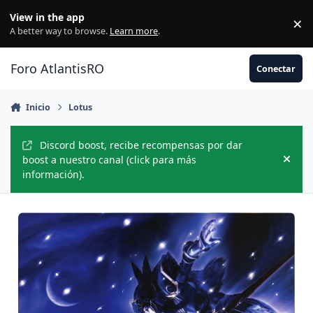
Jump to content
View in the app
×
Di
A better way to browse.
Learn more
.
Foro AtlantisRO
Conectar
Inicio
Lotus
Discord boost, recibe recompensas por dar
boost a nuestro canal (click para más
Hide
información).