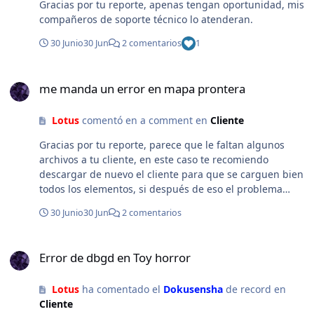
Gracias por tu reporte, apenas tengan oportunidad, mis
compañeros de soporte técnico lo atenderan.
30 Junio
30 Jun
2 comentarios
1
me manda un error en mapa prontera
me manda un error en mapa prontera
Lotus
comentó en a comment en
Cliente
Gracias por tu reporte, parece que le faltan algunos
archivos a tu cliente, en este caso te recomiendo
descargar de nuevo el cliente para que se carguen bien
todos los elementos, si después de eso el problema
persiste, avísanos. Te dejo el enlace de descargas:
30 Junio
30 Jun
2 comentarios
https://www.atlantis-ro.net/descargas/
Error de dbgd en Toy horror
Error de dbgd en Toy horror
Lotus
ha comentado el
Dokusensha
de record en
Cliente