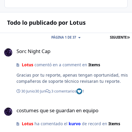
Todo lo publicado por Lotus
PÁGINA 1 DE 37
SIGUIENTE
Sorc Night Cap
Sorc Night Cap
Lotus
comentó en a comment en
Items
Gracias por tu reporte, apenas tengan oportunidad, mis
compañeros de soporte técnico revisaran tu reporte.
30 Junio
30 Jun
3 comentarios
1
costumes que se guardan en equipo
costumes que se guardan en equipo
Lotus
ha comentado el
kurvo
de record en
Items