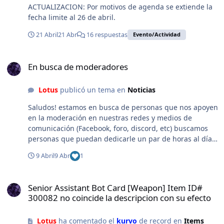
ACTUALIZACION: Por motivos de agenda se extiende la
fecha limite al 26 de abril.
21 Abril
21 Abr
16 respuestas
Evento/Actividad
En busca de moderadores
En busca de moderadores
Lotus
publicó un tema en
Noticias
Saludos! estamos en busca de personas que nos apoyen
en la moderación en nuestras redes y medios de
comunicación (Facebook, foro, discord, etc) buscamos
personas que puedan dedicarle un par de horas al día a
la gestión de la participación de nuestros usuarios en
9 Abril
9 Abr
1
nuestros diversos medios de comunicación. A las
personas que cumplen con este rol se les gratifica por
Senior Assistant Bot Card [Weapon] Item ID# 300082 no coincide la
el tiempo invertido en estas tareas con platinum coins.
Senior Assistant Bot Card [Weapon] Item ID#
Si deseas postularte, elabora tu postulación en la
300082 no coincide la descripcion con su efecto
sección En Privado con el Staff. Coméntanos, cuanto
tiempo llevas jugando, cuanto tiempo puedes dedicarle
Lotus
ha comentado el
kurvo
de record en
Items
al día desempeñando esta tarea y cuales son los