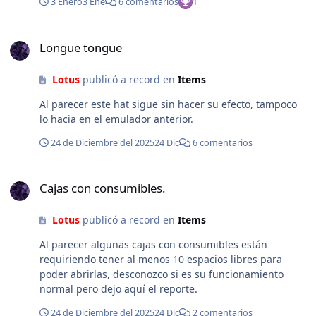
3 Enero
3 Ene
6 comentarios
1
Longue tongue
Longue tongue
Lotus
publicó a record en
Items
Al parecer este hat sigue sin hacer su efecto, tampoco
lo hacia en el emulador anterior.
24 de Diciembre del 2025
24 Dic
6 comentarios
Cajas con consumibles.
Cajas con consumibles.
Lotus
publicó a record en
Items
Al parecer algunas cajas con consumibles están
requiriendo tener al menos 10 espacios libres para
poder abrirlas, desconozco si es su funcionamiento
normal pero dejo aquí el reporte.
24 de Diciembre del 2025
24 Dic
2 comentarios