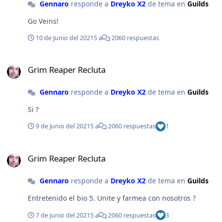
Gennaro
responde a
Dreyko X2
de tema en
Guilds
balanceado no muere. Porque...no vale de nada una
que no pudimos soportar el de ustedes, mucho menos
imagen fuera de contexto en el foro cuando lo unico
el de ellos). Asi que preferimos intentar divertirnos
Go Veins!
que vas a haver en woe es caminar poteando o
matando aunque sea a algunos, jaja. Por otra parte me
explotarle a los que te caen mal xD
alegra que despues de un año donde cierta guild juega
10 de Junio del 2021
5 a
2060 respuestas
con mas de 24 players se hayan tomado medidas. Nos
vemos el proximo viernes, saludos a todos!
Grim Reaper Recluta
Grim Reaper Recluta
Gennaro
responde a
Dreyko X2
de tema en
Guilds
Si ?
9 de Junio del 2021
5 a
2060 respuestas
1
Grim Reaper Recluta
Grim Reaper Recluta
Gennaro
responde a
Dreyko X2
de tema en
Guilds
Entretenido el bio 5. Unite y farmea con nosotros ?
7 de Junio del 2021
5 a
2060 respuestas
3