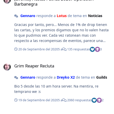
Barbanegra
Gennaro
responde a
Lotus
de tema en
Noticias
Gracias por tanto, pero... Menos de 1% de drop tienen
las cartas, y los premios digamos que no lo valen hasta
lo que pudimos ver. Cada vez ratonean mas con
respecto a las recompensas de eventos, parece una
burla...
20 de Septiembre del 2020
5 a
135 respuestas
3
Grim Reaper Recluta
Grim Reaper Recluta
Gennaro
responde a
Dreyko X2
de tema en
Guilds
Bio 5 desde las 10 am hora server. Na mentira, re
temprano we :s
19 de Septiembre del 2020
5 a
2060 respuestas
2
Woe 15/08