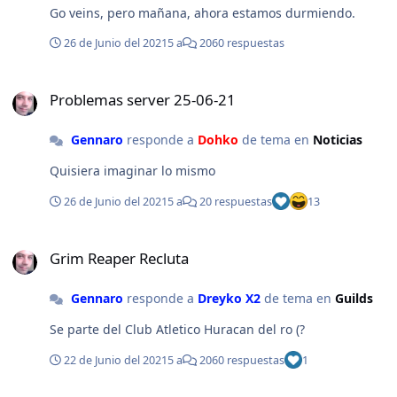
hacerte menos para demostrarte absolutamente nada.
Go veins, pero mañana, ahora estamos durmiendo.
Te repito, veni al DC y escucha todo, no tenemos nada
que ocultar ?
26 de Junio del 2021
5 a
2060 respuestas
Problemas server 25-06-21
Problemas server 25-06-21
Gennaro
responde a
Dohko
de tema en
Noticias
Quisiera imaginar lo mismo
26 de Junio del 2021
5 a
20 respuestas
13
Grim Reaper Recluta
Grim Reaper Recluta
Gennaro
responde a
Dreyko X2
de tema en
Guilds
Se parte del Club Atletico Huracan del ro (?
22 de Junio del 2021
5 a
2060 respuestas
1