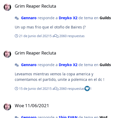
Grim Reaper Recluta
Grim Reaper Recluta
Gennaro
responde a
Dreyko X2
de tema en
Guilds
Un up mas frio que el otoño de Baires (?
21 de Junio del 2021
5 a
2060 respuestas
Grim Reaper Recluta
Grim Reaper Recluta
Gennaro
responde a
Dreyko X2
de tema en
Guilds
Leveamos mientras vemos la copa america y
comentamos el partido, unite a polemica en el dc !
15 de Junio del 2021
5 a
2060 respuestas
1
Woe 11/06/2021
Woe 11/06/2021
Gennaro
responde a
Shin EVAN
de tema en
WoE