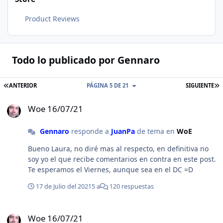
Product Reviews
Todo lo publicado por Gennaro
ANTERIOR
PÁGINA 5 DE 21
SIGUIENTE
Woe 16/07/21
Woe 16/07/21
Gennaro
responde a
JuanPa
de tema en
WoE
Bueno Laura, no diré mas al respecto, en definitiva no
soy yo el que recibe comentarios en contra en este post.
Te esperamos el Viernes, aunque sea en el DC =D
17 de Julio del 2021
5 a
120 respuestas
Woe 16/07/21
Woe 16/07/21