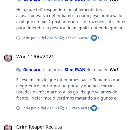
Hola, que tal? respondere amablemente tus
acusaciones: No defendiamos a nadie, ese punto ya lo
explique en mis 2 post anteriores, di razones suficientes
para defender la postura de mi guild, entiendo que no
me creas, pero eso no significa que este mintiendo.
12 de Junio del 2021
5 a
155 respuestas
3
Evidentemente tenemos 2 puntos de vista diferentes y
eso esta bien, solo te pido respeto hacia mis
Woe 11/06/2021
compañeros y nuestra forma de jugar, donde solo
Woe 11/06/2021
buscamos divertirnos y matar gente (se que woe no es
pvp, pero si ninguna regla impide eso, no estamos en la
Gennaro
responde a
Shin EVAN
de tema en
WoE
ilegalidad) Respecto al lokis: es una modalidad que
optamos para defendernos apenas ingresando al
Es eso mismo lo que intentamos hacer. Teniamos que
castillo y asi evitar a nuestros enemigos mechas que
elegir entre entrar por un portal y que nos coman
nos venian matando solo a nosotros todos los viernes
ustedes o enfrentarnos a las guilds que veiamos de
(comprenderas que siendo menos, debemos recurrir a
frente. Preferimos divertirnos matando a algunos e
alternativas que quizas no sean del agrado de los
intentando algunos gvgs donde terminamos en el inn,
demas, pero son skills que ofrece el juego y se nos
12 de Junio del 2021
5 a
155 respuestas
5
jajajaja. Despues de leer tanta acusacion, me pregunto
ocurrio aprovecharlas) No se de que ataques
si hay algun punto en el reglamento de woe que diga
coordinados hablas, con suerte podemos coordinarnos
Grim Reaper Recluta
que todas las guilds participantes deben si o si atacar a
nosotros jaja Con respecto a lo ultimo que decis: ni mi
Grim Reaper Recluta
la guild defensora. Si lo hay, debieron los gms tomar