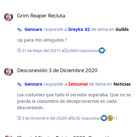
Grim Reaper Recluta
Grim Reaper Recluta
Gennaro
responde a
Dreyko X2
de tema en
Guilds
Up para mis amiguitos ?
31 de Mayo del 2021
5 a
2060 respuestas
1
Desconexión 3 de Diciembre 2020
Desconexión 3 de Diciembre 2020
Gennaro
responde a
Zetsumei
de tema en
Noticias
Los costumes que todo el servidor esperaba. Que no se
pierda la costumbre de decepcionarnos en cada
desconexion.
3 de Diciembre del 2020
5 a
42 respuestas
11
[Evento] Fiestas Patrias 2020: Operación Barbanegra