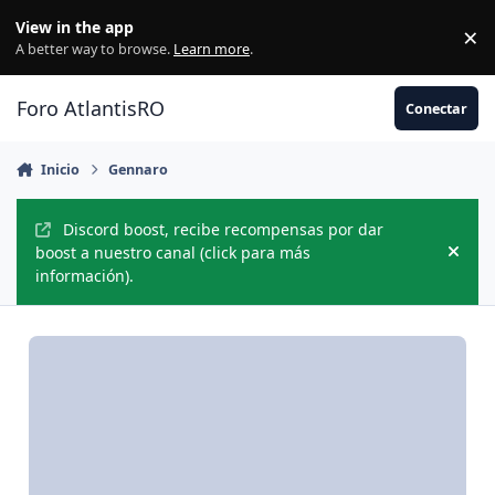
Jump to content
View in the app
×
Di
A better way to browse.
Learn more
.
Foro AtlantisRO
Conectar
Inicio
Gennaro
Discord boost, recibe recompensas por dar
boost a nuestro canal (click para más
Hide
información).