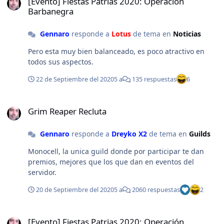
[Evento] Fiestas Patrias 2020: Operación
Barbanegra
Gennaro
responde a
Lotus
de tema en
Noticias
Pero esta muy bien balanceado, es poco atractivo en
todos sus aspectos.
22 de Septiembre del 2020
5 a
135 respuestas
6
Grim Reaper Recluta
Grim Reaper Recluta
Gennaro
responde a
Dreyko X2
de tema en
Guilds
Monocell, la unica guild donde por participar te dan
premios, mejores que los que dan en eventos del
servidor.
20 de Septiembre del 2020
5 a
2060 respuestas
2
[Evento] Fiestas Patrias 2020: Operación Barbanegra
[Evento] Fiestas Patrias 2020: Operación