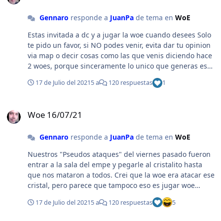
Gennaro
responde a
JuanPa
de tema en
WoE
Estas invitada a dc y a jugar la woe cuando desees Solo
te pido un favor, si NO podes venir, evita dar tu opinion
via map o decir cosas como las que venis diciendo hace
2 woes, porque sinceramente lo unico que generas es
molestias. Te lo digo en buena onda y con todo el
17 de Julio del 2021
5 a
120 respuestas
1
respeto que mereces como persona. Espero tu
confirmacion con ancias, tu presencia sera bien recibida
Woe 16/07/21
por quien te escribe y mis compañeros.
Woe 16/07/21
Gennaro
responde a
JuanPa
de tema en
WoE
Nuestros "Pseudos ataques" del viernes pasado fueron
entrar a la sala del empe y pegarle al cristalito hasta
que nos mataron a todos. Crei que la woe era atacar ese
cristal, pero parece que tampoco eso es jugar woe
segun vos. La pregunta del millon es: ¿que debe o no
17 de Julio del 2021
5 a
120 respuestas
5
hacer Grim Reaper para satisfacer a la GM Lotus para
que NO sospeche de nuestras intenciones? Ah, te