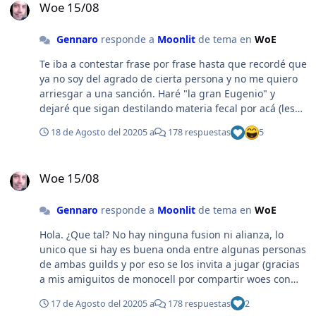
Woe 15/08
Gennaro
responde a
Moonlit
de tema en
WoE
Te iba a contestar frase por frase hasta que recordé que
ya no soy del agrado de cierta persona y no me quiero
arriesgar a una sanción. Haré "la gran Eugenio" y
dejaré que sigan destilando materia fecal por acá (les
agradezco, sobre todo a vos, con lo que escribiste en
18 de Agosto del 2020
5 a
178 respuestas
5
este tema de woe te convertiste en el mejor reclutador
de Resi) Pero recuerda amiguito, si escupis para arriba
Woe 15/08
en la cara te va a caer.
Woe 15/08
Gennaro
responde a
Moonlit
de tema en
WoE
Hola. ¿Que tal? No hay ninguna fusion ni alianza, lo
unico que si hay es buena onda entre algunas personas
de ambas guilds y por eso se los invita a jugar (gracias
a mis amiguitos de monocell por compartir woes con
nosotros, siempre es un gusto poder disfrutar del juego
17 de Agosto del 2020
5 a
178 respuestas
2
y aprender de ustedes). Quizas, y solo quizas, si uno de