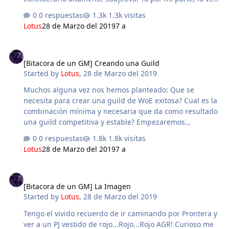
ironicamente, autocritico. Todos los que jugaron alguna
0 respuestas
1.3k visitas
vez en No Way podrán afirmar que las WoEs alli eran
Lotus
28 de Marzo del 2019
7 a
fervorosas. Esa pasión y ese fervor nos ha hecho
cometer errores que para otros serian imposibles de
[Bitacora de un GM] Creando una Guild
cometer, pero asi también nos ha permitido ganar en
[Bitacora de un GM] Creando una Guild
circunstancias ilógicas como le seria un 20 vs 60.
Started by
Lotus
,
28 de Marzo del 2019
Cuando el broadcast amarillo se anunciaba y la WoE
tocaba su fin, independientemente del resultado, era
Muchos alguna vez nos hemos planteado: Que se
menester cumplir con el ritual d…
necesita para crear una guild de WoE exitosa? Cual es la
combinación mínima y necesaria que da como resultado
una guild competitiva y estable? Empezaremos
proponiendo opciones para que cada uno elija: El
0 respuestas
1.8k visitas
jugador A tiene un Emperium, no sabe mucho de Woe,
Lotus
28 de Marzo del 2019
7 a
pero tiene un grupo de 15 amigos que buscan
divertirse. El jugador B también tiene un glorioso
[Bitacora de un GM] La Imagen
Emperium, y, aunque no cuenta con muchos amigos
[Bitacora de un GM] La Imagen
para iniciarse en Woe tiene muchas Cards MVP, y algo
Started by
Lotus
,
28 de Marzo del 2019
de experiencia en el ambiente. El jugador C es un tipo
experimentado, con zeny listo para pagarle lo necesario
Tengo el vivido recuerdo de ir caminando por Prontera y
a quienes quieran acompañarlo, y naturalmente tiene
ver a un PJ vestido de rojo...Rojo...Rojo AGR! Curioso me