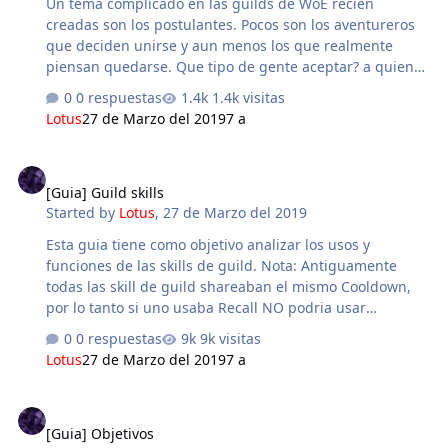
Un tema complicado en las guilds de WoE recién
guild deben sentir or…
creadas son los postulantes. Pocos son los aventureros
que deciden unirse y aun menos los que realmente
piensan quedarse. Que tipo de gente aceptar? a quienes
rechazar? que standard de players debe tener mi guild
0 respuestas
1.4k visitas
para ser exitosa? Tendremos a mano los siguientes
Lotus
27 de Marzo del 2019
7 a
ejemplos: Palantastico: Un pala lv 90, que quiere
incursionar en WoE. Tiene una build y equip aceptable
[Guia] Guild skills
pero nada de experiencia. leg0las13: Un hunter full agi,
[Guia] Guild skills
le gusto el emblema de la guild, y la curiosidad le hizo
Started by
Lotus
,
27 de Marzo del 2019
postularse. Oh Pro: Un champion con mucha experiencia
en woe y muchas cards mvps. AZEZINO_A_ZUELDO: Un
Esta guia tiene como objetivo analizar los usos y
cross con muchas cards mvp, y muy …
funciones de las skills de guild. Nota: Antiguamente
todas las skill de guild shareaban el mismo Cooldown,
por lo tanto si uno usaba Recall NO podria usar
NINGUNA OTRA GUILD SKILL hasta dentro de 5 minutos.
0 respuestas
9k visitas
Como resultante, generaciones pasaron creyendo que la
Lotus
27 de Marzo del 2019
7 a
UNICA Skill util u operable de las guilds era el
Emergency Recall. (Ya que usar alguna otra te impedia
[Guia] Objetivos
usar esta) Desde el ultimo cambio de EXE en aro, los
[Guia] Objetivos
cooldown de las Guild Skills no son mas compartidos.