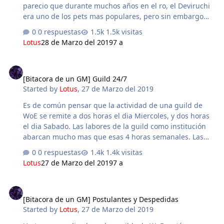
su correspondiente E…
parecio que durante muchos años en el ro, el Deviruchi
era uno de los pets mas populares, pero sin embargo
desde la aparición de No Way usar dicho pet podia
0 respuestas
1.5k visitas
indirectamente significar enarbolar una bandera de
Lotus
28 de Marzo del 2019
7 a
simpatía hacia dicha guild. Aun hoy dia no puedo ver
Futurama sin encontrar amargo el personaje de Bender
[Bitacora de un GM] Guild 24/7
debido a nuestros eternos enfrentamientos con MGB.
[Bitacora de un GM] Guild 24/7
Estos ejemplos (y muchos mas que omito para no hacer
Started by
Lotus
,
27 de Marzo del 2019
la intro mas tediosa) son claros ejemplos del buen
marketing y propaganda de una guild. Pero es
Es de común pensar que la actividad de una guild de
realmente necesario? Muchísimas guilds han nac…
WoE se remite a dos horas el dia Miercoles, y dos horas
el dia Sabado. Las labores de la guild como institución
abarcan mucho mas que esas 4 horas semanales. Las
WoEs no son eventos aislados, sino que se relacionan y
0 respuestas
1.4k visitas
concatenan con muchos aspectos del servidor y su
Lotus
27 de Marzo del 2019
7 a
comunidad. Una guild realmente funcional tiene
presencia a nivel servidor las 24hs del dia, los 7 dias a la
[Bitacora de un GM] Postulantes y Despedidas
semana. Actividades como matar MVPs, armar parties de
[Bitacora de un GM] Postulantes y Despedidas
farmeo, Instancias, etc no solo reditúan en forma
Started by
Lotus
,
27 de Marzo del 2019
económica sino que también ayudan a reforzar vínculos
entre los members, y el emblema. Los miembros de la