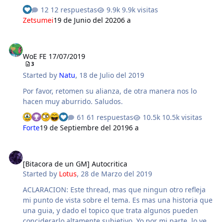
brindar una alternativa al ámbito clásico de WoE. Esto es
12 respuestas
9.9k visitas
algo que nos han pedido hace tiempo, un área de WoE
Zetsumei
19 de Junio del 2020
6 a
que tenga mejores oportunidades para los jugadores
que recién ingresan a esta modalidad de juego, por lo
WoE FE 17/07/2019
tanto presentamos una serie de cambios dirigidos a
WoE FE 17/07/2019
mejorar las oportunidades de competencia. Solamente
3
será necesario registrarse con el NPC Reclutador Michi
Started by
Natu
,
18 de Julio del 2019
unos minutos antes de la WoE y podrás tener acceso a
un set de equipo rental y suminis…
Por favor, retomen su alianza, de otra manera nos lo
hacen muy aburrido. Saludos.
61 respuestas
10.5k visitas
Forte
19 de Septiembre del 2019
6 a
[Bitacora de un GM] Autocritica
[Bitacora de un GM] Autocritica
Started by
Lotus
,
28 de Marzo del 2019
ACLARACION: Este thread, mas que ningun otro refleja
mi punto de vista sobre el tema. Es mas una historia que
una guia, y dado el topico que trata algunos pueden
conciderarlo altamente subjetivo. Yo por mi parte, lo veo