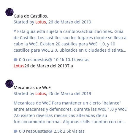
es una ciencia. Es simplemente uno mas de tantos
Guia de Castillos.
juegos que existen para pasarlo bien y divertirse. Dentro
Guia de Castillos.
del juego; los beneficios que los players tenemos por
Started by
Lotus
,
26 de Marzo del 2019
triunfar en woe se pueden dividir en dos: Emocionales y
Materiales. Dejando los beneficios emocionales de lado,
* Esta guía esta sujeta a cambios/actualizaciones. Guía
que obviamente son parte im…
de Castillos Los castillos son los lugares donde se lleva a
cabo la WoE. Existen 20 castillos para WoE 1.0, y 10
castillos para WoE 2.0, ubicados en 6 ciudades distintas.
Cada castillo además de tener características propias en
0 respuestas
10.1k visitas
su diseño que facilitan o complican su defensa, posee
Lotus
26 de Marzo del 2019
7 a
cofres únicos otorgados a los que consigan mantener el
dominio sobre el mismo al finalizar cada WoE. Castillos
Mecanicas de WoE
de WoE 1.0 Hay 5 por ciudad y en general comparten
Mecanicas de WoE
una estructura similar. Cada uno cuenta con 4 salas
Started by
Lotus
,
26 de Marzo del 2019
distintas (primera sala, segunda sala, antesala y cuarto
del empe), una Kafra disponible para …
Mecanicas de WoE Para mantener un cierto "balance"
entre atacantes y defensores, durante las WoE 1.0 y WoE
2.0 existen diversas mecanicas alteradas de su
funcionamiento normal. Algunas skills cuentan con un
efecto reducido, y otras se encuentran completamente
0 respuestas
2.5k visitas