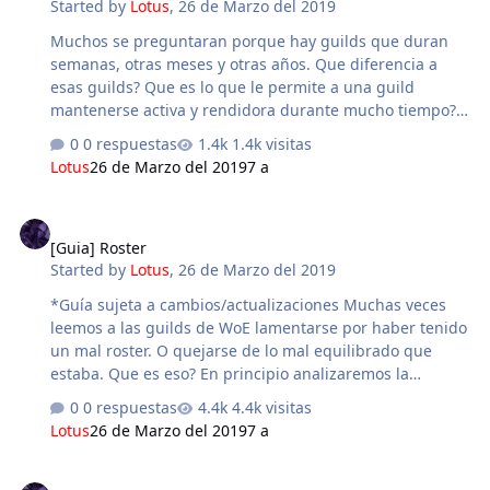
Started by
Lotus
,
26 de Marzo del 2019
Actualmente cada Skill tiene su propio Cooldown
independiente, por lo que usar Emergency Recall no nos
Muchos se preguntaran porque hay guilds que duran
priva del uso del resto…
semanas, otras meses y otras años. Que diferencia a
esas guilds? Que es lo que le permite a una guild
mantenerse activa y rendidora durante mucho tiempo?
Sin dudas son varios factores los que conforman a una
0 respuestas
1.4k visitas
guild y hacen que esta se mantenga cohesiva durante
Lotus
26 de Marzo del 2019
7 a
mucho tiempo (Para mas informacion leer la guia: Core
de una Guild) pero uno de los elementos esenciales para
[Guia] Roster
que este fenomeno pueda suceder son los objetivos.
[Guia] Roster
Esta guia tiene como intencion analizar los objetivos de
Started by
Lotus
,
26 de Marzo del 2019
una guild, clasificarlos y ordenarlos de manera que sea
mas facil para una guild nueva o experimentada fijar un
*Guía sujeta a cambios/actualizaciones Muchas veces
rumbo favorable…
leemos a las guilds de WoE lamentarse por haber tenido
un mal roster. O quejarse de lo mal equilibrado que
estaba. Que es eso? En principio analizaremos la
etimologia de la palabra: Wikipedia la define como:
0 respuestas
4.4k visitas
roster: "The term roster is often used to describe a list
Lotus
26 de Marzo del 2019
7 a
participants of an event." "El termino roster es a veces
usado para describir a la lista de participantes en un
¿Qué es WoE?
evento." Y, sin dudas es una definicion bastante