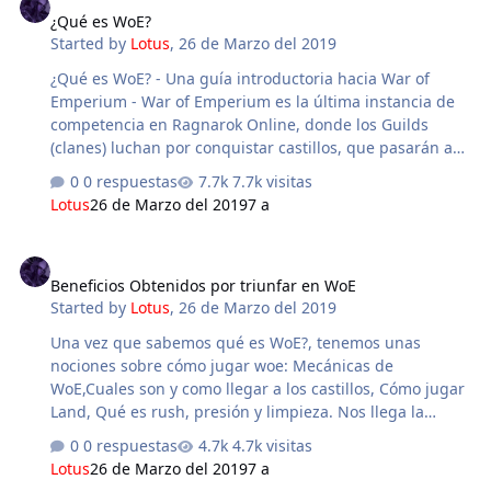
¿Qué es WoE?
acertada. En el ambito de WoE, el roster es la lista de
Started by
Lotus
,
26 de Marzo del 2019
miembros que iran a WoE, ordenada por jobs. Cuando
uno juega WoEs a un nivel competitivo y r…
¿Qué es WoE? - Una guía introductoria hacia War of
Emperium - War of Emperium es la última instancia de
competencia en Ragnarok Online, donde los Guilds
(clanes) luchan por conquistar castillos, que pasarán a
ser de su posesión al finalizar este evento. War of
0 respuestas
7.7k visitas
Emperium, o WoE (su abreviación), ocurre dos veces por
Lotus
26 de Marzo del 2019
7 a
semana, en sus dos ediciones actuales, FE (first edition)
y SE (second edition), los días Miércoles y Sábado
Beneficios Obtenidos por triunfar en WoE
respectivamente. - Índice - 1.- ¿Qué hace tan especial
Beneficios Obtenidos por triunfar en WoE
este evento y en qué consiste? 2.- El Objetivo de WoE 3.-
Started by
Lotus
,
26 de Marzo del 2019
¿Qué necesit…
Una vez que sabemos qué es WoE?, tenemos unas
nociones sobre cómo jugar woe: Mecánicas de
WoE,Cuales son y como llegar a los castillos, Cómo jugar
Land, Qué es rush, presión y limpieza. Nos llega la
pregunta básica: ¿Para qué jugamos WoE? La primera
0 respuestas
4.7k visitas
motivación que todo player de RO que juegue woes,
Lotus
26 de Marzo del 2019
7 a
debe ser siempre la diversión. Recordemos que el RO no