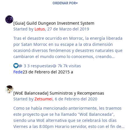
ORDENAR POR
[Guia] Guild Dungeon Investment System
[Guia] Guild Dungeon Investment System
Started by
Lotus
,
27 de Marzo del 2019
Tras el desastre ocurrido en Morroc, la energía liberada
por Satan Morroc en su escape a la otra dimensión
ocasionó diversos fenómenos y desastres naturales que
cambiaron el mundo como lo conocemos, creando
lugares que antes no existían y caminos a mundos sin
3 respuestas
7k visitas
explorar. Recientemente fueron encontrados lo que los
Fede
23 de Febrero del 2021
5 a
aventureros han decidido llamar 'Abyss Gate', que no
son otra cosa sino brechas que llevan a otra dimensión-
[WoE Balanceada] Suministros y Recompensas
tiempo y que conectan con las regiones donde se
[WoE Balanceada] Suministros y Recompensas
disputa WoE. Los Aventureros del reino han intentado
Started by
Zetsumei
,
6 de Febrero del 2020
aventurarse hacia estas nuevas dimensiones sin mucho
éxito, pues desafortunadamente no cuentan con la
Como se había mencionado anteriormente, les traemos
tecnología necesaria para poder establecer un…
este proyecto que se ha llamado "WoE Balanceada",
siendo una WoE alternativa que se celebrará los días
Viernes a las 8:00pm Horario servidor, esto con el fin de