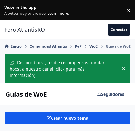
Jump to content
View in the app
×
Di
A better way to browse.
Learn more
.
Foro AtlantisRO
Conectar
Inicio
Comunidad Atlantis
PvP
WoE
Guías de WoE
Discord boost, recibe recompensas por dar
boost a nuestro canal (click para más
Hide
información).
Guías de WoE
Seguidores
Crear nuevo tema